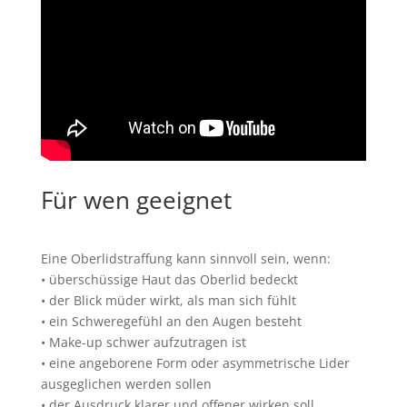
Für wen geeignet
Eine Oberlidstraffung kann sinnvoll sein, wenn:
• überschüssige Haut das Oberlid bedeckt
• der Blick müder wirkt, als man sich fühlt
• ein Schweregefühl an den Augen besteht
• Make-up schwer aufzutragen ist
• eine angeborene Form oder asymmetrische Lider
ausgeglichen werden sollen
• der Ausdruck klarer und offener wirken soll