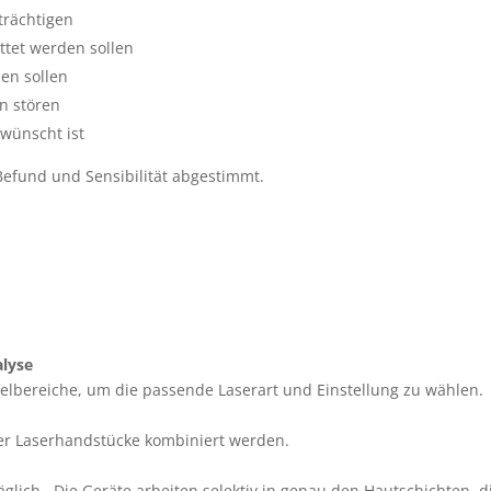
trächtigen
ttet werden sollen
en sollen
n stören
wünscht ist
Befund und Sensibilität abgestimmt.
alyse
elbereiche, um die passende Laserart und Einstellung zu wählen.
er Laserhandstücke kombiniert werden.
räglich. Die Geräte arbeiten selektiv in genau den Hautschichten,