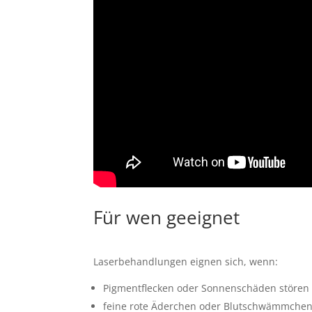
Für wen geeignet
Laserbehandlungen eignen sich, wenn:
Pigmentflecken oder Sonnenschäden stören
feine rote Äderchen oder Blutschwämmchen 