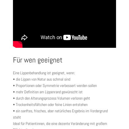
Für wen geeignet
Eine Lippenbehandlung ist geeignet, wenn:
• die Lippen von Natur aus schmal sind
• Proportionen oder Symmetrie verbessert werden sollen
• mehr Definition am Lippenrand gewünscht ist
• durch den Alterungsprozess Volumen verloren geht
• Trockenheitsfältchen oder feine Linien entstehen
• ein sanftes, frisches, aber natürliches Ergebnis im Vordergrund
steht
Ideal für Patientinnen, die eine dezente Veränderung mit großem