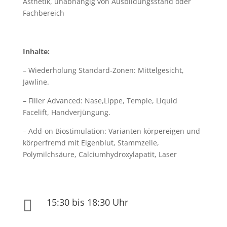
Ästhetik, unabhängig von Ausbildungsstand oder
Fachbereich
Inhalte:
– Wiederholung Standard-Zonen: Mittelgesicht,
Jawline.
– Filler Advanced: Nase,Lippe, Temple, Liquid
Facelift, Handverjüngung.
– Add-on Biostimulation: Varianten körpereigen und
körperfremd mit Eigenblut, Stammzelle,
Polymilchsäure, Calciumhydroxylapatit, Laser
15:30 bis 18:30 Uhr
